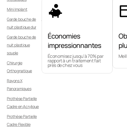
Mini Implant
Garde bouche de
nuit plastique dur
Économies
Obt
Garde bouche de
impressionnantes
pl
nuit plastique
souple
Économisez jusqu’à 70% par
Meil
rapport à un traitement fait
Chirurgie
près de chez vous
Orthognatique
Rayons X
Panoramiques
Prothèse Partielle
Cadre en Acrylique
Prothèse Partielle
Cadre Flexible