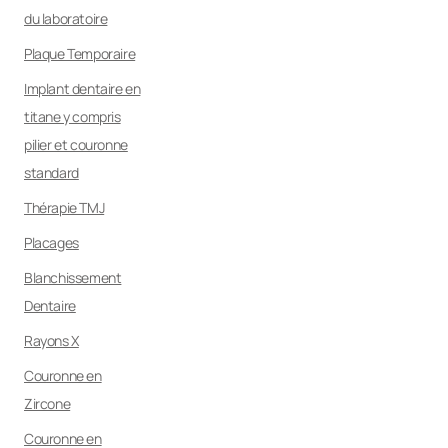
du laboratoire
Plaque Temporaire
Implant dentaire en
titane y compris
pilier et couronne
standard
Thérapie TMJ
Placages
Blanchissement
Dentaire
Rayons X
Couronne en
Zircone
Couronne en