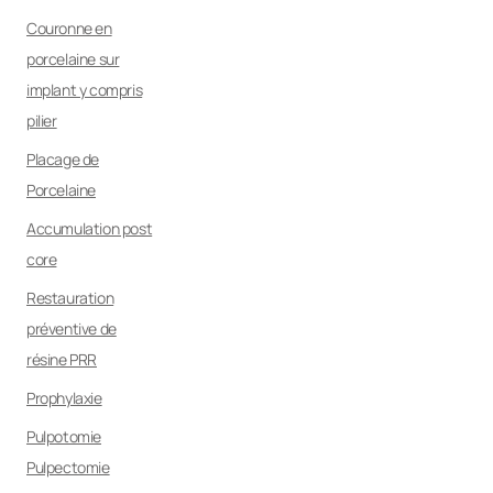
Couronne en
porcelaine sur
implant y compris
pilier
Placage de
Porcelaine
Accumulation post
core
Restauration
préventive de
résine PRR
Prophylaxie
Pulpotomie
Pulpectomie