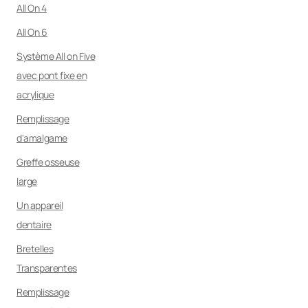
All On 4
All On 6
Système All on Five
avec pont fixe en
acrylique
Remplissage
d'amalgame
Greffe osseuse
large
Un appareil
dentaire
Bretelles
Transparentes
Remplissage