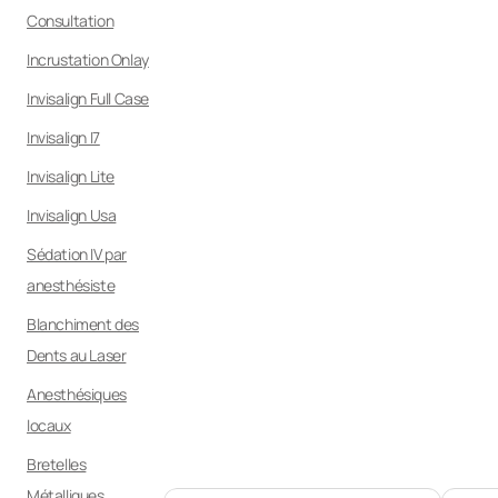
Consultation
Incrustation Onlay
Invisalign Full Case
Invisalign I7
Invisalign Lite
Invisalign Usa
Sédation IV par
anesthésiste
Blanchiment des
Dents au Laser
Anesthésiques
locaux
Bretelles
Métalliques