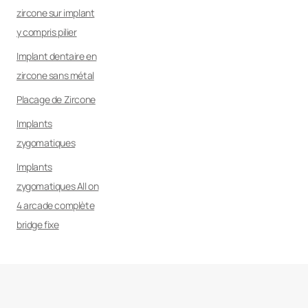
zircone sur implant
y compris pilier
Implant dentaire en
zircone sans métal
Placage de Zircone
Implants
zygomatiques
Implants
zygomatiques All on
4 arcade complète
bridge fixe