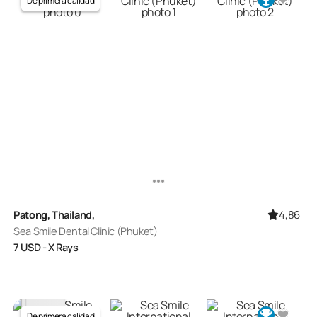
De primera calidad
4,86
Patong, Thailand,
Sea Smile Dental Clinic (Phuket)
7
USD
- X Rays
De primera calidad