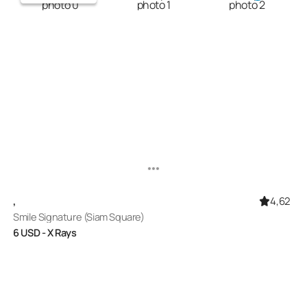
4,62
,
Smile Signature (Siam Square)
6
USD
- X Rays