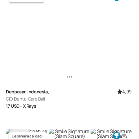
4,99
Denpasar, Indonesia,
GiO Dental Care Bali
17
USD
- X Rays
De primera calidad