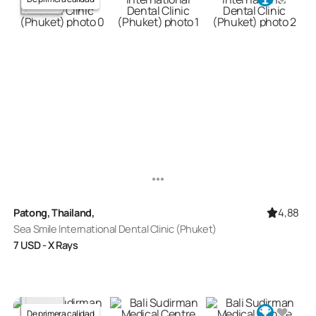
4,88
Patong, Thailand,
Sea Smile International Dental Clinic (Phuket)
7
USD
- X Rays
De primera calidad